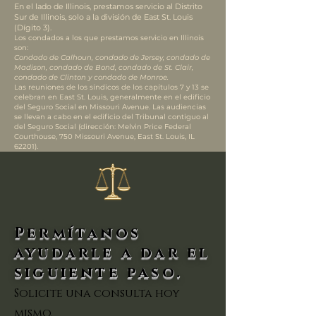
En el lado de Illinois, prestamos servicio al Distrito
Sur de Illinois, solo a la división de East St. Louis
(Dígito 3).
Los condados a los que prestamos servicio en Illinois
son:
Condado de Calhoun, condado de Jersey, condado de
Madison, condado de Bond, condado de St. Clair,
condado de Clinton y condado de Monroe.
Las reuniones de los síndicos de los capítulos 7 y 13 se
celebran en East St. Louis, generalmente en el edificio
del Seguro Social en Missouri Avenue. Las audiencias
se llevan a cabo en el edificio del Tribunal contiguo al
del Seguro Social (dirección: Melvin Price Federal
Courthouse, 750 Missouri Avenue, East St. Louis, IL
62201).
Permítanos
ayudarle a dar el
siguiente paso.
Solicite una consulta hoy
mismo.