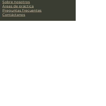
Sobre nosotros
Áreas de práctica
Preguntas frecuentes
Contáctanos
SÍGANOS
Facebook
LinkedIn
X
Youtube
CONTÁCTA
NOS
1861 Sherman Drive, St.
Charles, MO. 63303
1861 Sherman
Drive, St.
Charles, MO.
63303